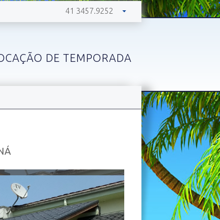
41 3457.9252
41 99604.1412
TIM
41 99144.0799
VIVO
OCAÇÃO DE TEMPORADA
NÁ