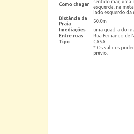
sentido mar, uma 
Como chegar
esquerda, na met
lado esquerdo da 
Distância da
60,0m
Praia
Imediações
uma quadra do m
Entre ruas
Rua Fernando de N
Tipo
CASA
* Os valores poder
prévio.