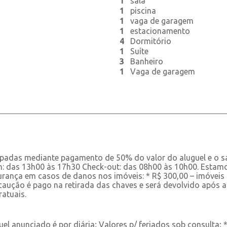
1
sala
1
piscina
1
vaga de garagem
1
estacionamento
4
Dormitório
1
Suíte
3
Banheiro
1
Vaga de garagem
ipadas mediante pagamento de 50% do valor do aluguel e o sa
in: das 13h00 às 17h30 Check-out: das 08h00 às 10h00. Esta
rança em casos de danos nos imóveis: * R$ 300,00 – imóveis s
caução é pago na retirada das chaves e será devolvido após a
atuais.
uel anunciado é por diária; Valores p/ feriados sob consulta;