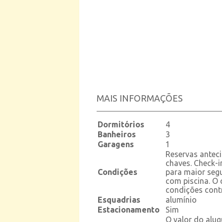
MAIS INFORMAÇÕES
Dormitórios
4
Banheiros
3
Garagens
1
Reservas antec
chaves. Check-
Condições
para maior segu
com piscina. O 
condições contr
Esquadrias
alumínio
Estacionamento
Sim
O valor do alug