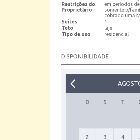
Restrições do
em períodos de
Proprietário
somente p/famíl
cobrado uma ta
Suítes
1
Teto
laje
Tipo de uso
residencial
DISPONIBILIDADE
AGOSTO
D
S
T
2
3
4