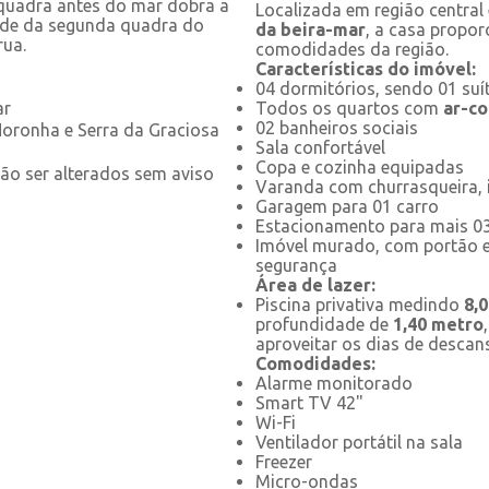
quadra antes do mar dobra a
Localizada em região centra
ade da segunda quadra do
da beira-mar
, a casa proporc
rua.
comodidades da região.
Características do imóvel:
04 dormitórios, sendo 01 suí
ar
Todos os quartos com
ar-co
02 banheiros sociais
oronha e Serra da Graciosa
Sala confortável
Copa e cozinha equipadas
ão ser alterados sem aviso
Varanda com churrasqueira, id
Garagem para 01 carro
Estacionamento para mais 03
Imóvel murado, com portão 
segurança
Área de lazer:
Piscina privativa medindo
8,0
profundidade de
1,40 metro
aproveitar os dias de descan
Comodidades:
Alarme monitorado
Smart TV 42"
Wi-Fi
Ventilador portátil na sala
Freezer
Micro-ondas