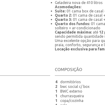
Geladeira nova de 410 litros
Acomodações:
Suíte:
01 cama box de casal 
Quarto 2:
01 cama de casal +
Quarto 3:
01 cama de casal +
Quarto dos fundos:
01 cama 
solteiro + ar-condicionado
Capacidade máxima:
até
12
sendo permitida quantidade s
Uma excelente opção para qu
praia, conforto, segurança e 
Locação exclusiva para famí
COMPOSIÇÃO
4
dormitórios
2
bwc social c/ box
1
BWC externo
1
churrasqueira
1
copa/cozinha