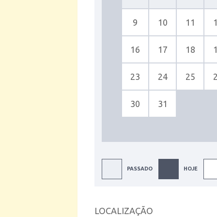
9
10
11
16
17
18
23
24
25
30
31
PASSADO
HOJE
LOCALIZAÇÃO