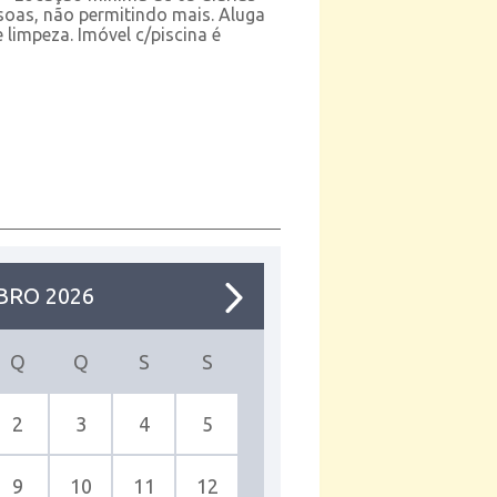
oas, não permitindo mais. Aluga
limpeza. Imóvel c/piscina é
BRO 2026
Q
Q
S
S
2
3
4
5
9
10
11
12