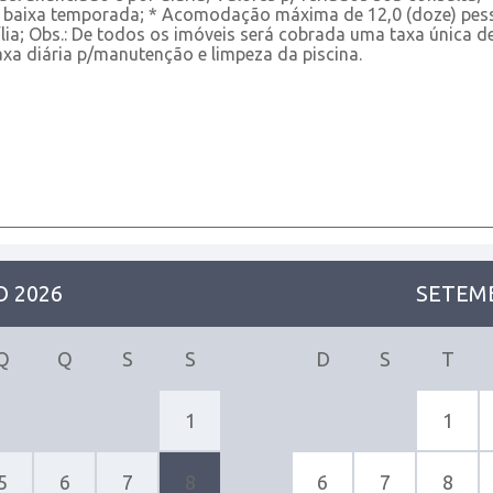
 baixa temporada; * Acomodação máxima de 12,0 (doze) pess
ia; Obs.: De todos os imóveis será cobrada uma taxa única de 
xa diária p/manutenção e limpeza da piscina.
 2026
SETEM
Q
Q
S
S
D
S
T
1
1
5
6
7
8
6
7
8